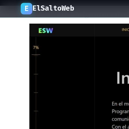
ElSaltoWeb
E
Efecto de seguimiento 