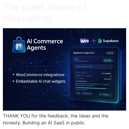
The quiet shame of
vibecoding
THANK YOU for the feedback, the ideas and the
honesty. Building an AI SaaS in public.