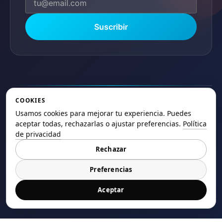
Suscribir
COOKIES
Usamos cookies para mejorar tu experiencia. Puedes
aceptar todas, rechazarlas o ajustar preferencias.
Política
© 2025 ElSaltoweb.es Todos los derechos
de privacidad
reservados.
Rechazar
Política de Privacidad
Términos de Uso
Cookies
Mapa del Sitio
Preferencias
Aceptar