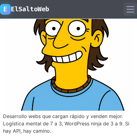
CV Andrés
E
ElSaltoWeb
inicio
proyectos
recursos
laboratorio ia
Desarrollo webs que cargan rápido y venden mejor.
Logística mental de 7 a 3, WordPress ninja de 3 a 9. Si
hay API, hay camino.