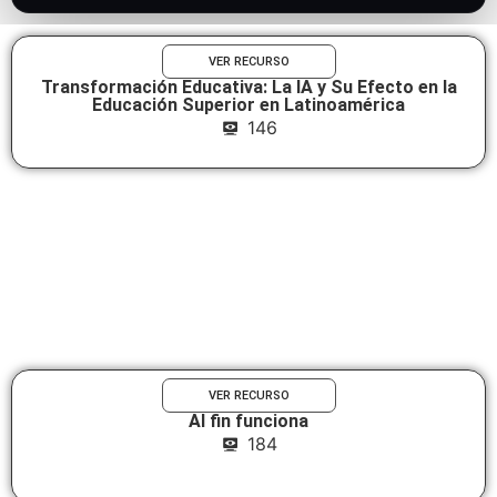
        Rompiendo las reglas del UX/UI<br />

        <span class="fancy">Web</span>

      </h3>

VER RECURSO
    </div>

Transformación Educativa: La IA y Su Efecto en la
  </div>

Educación Superior en Latinoamérica
146
  <div class="split-hint" aria-
hidden="true">← Arrastra para explorar 
→</div>

</section>
VER RECURSO
Al fin funciona
184