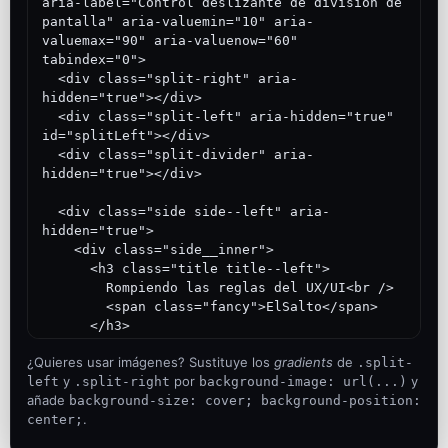
aria-label="Control deslizante de división de 
pantalla" aria-valuemin="10" aria-
valuemax="90" aria-valuenow="60" 
tabindex="0">

  <div class="split-right" aria-
hidden="true"></div>

  <div class="split-left" aria-hidden="true" 
id="splitLeft"></div>

  <div class="split-divider" aria-
hidden="true"></div>

  <div class="side side--left" aria-
hidden="true">

    <div class="side__inner">

      <h3 class="title title--left">

        Rompiendo las reglas del UX/UI<br />

        <span class="fancy">ElSalto</span>

      </h3>

    </div>

¿Quieres usar imágenes? Sustituye los
gradients
de
.split-
  </div>

y
por
y
left
.split-right
background-image: url(...)
añade
background-size: cover; background-position:
  <div class="side side--right">

.
center;
    <div class="side__inner">

      <h3 class="title title--right">
