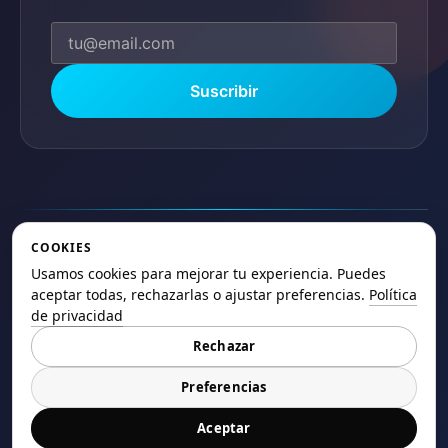
Suscribir
COOKIES
Usamos cookies para mejorar tu experiencia. Puedes
© 2025 ElSaltoweb.es Todos los derechos
aceptar todas, rechazarlas o ajustar preferencias.
Política
de privacidad
reservados.
Rechazar
Política de Privacidad
Términos de Uso
Cookies
Mapa del Sitio
Preferencias
Aceptar