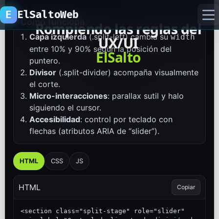
E
ElSaltoWeb
Cómo funciona
R
R
o
o
m
m
p
p
i
i
e
e
n
n
d
d
o
o
l
l
a
a
s
s
r
r
e
e
g
g
l
l
a
a
s
s
d
d
e
e
l
l
Capa izquierda
(.split-left) cambia su
width
U
U
X
X
/
/
U
U
I
I
entre 10% y 90% según la posición del
inicio
E
W
l
S
a
e
l
b
t
o
puntero.
Divisor
(.split-divider) acompaña visualmente
proyectos
el corte.
Micro-interacciones
: parallax sutil y halo
recursos
siguiendo el cursor.
Accesibilidad
: control por teclado con
laboratorio ia
flechas (atributos ARIA de “slider”).
HTML
CSS
JS
HTML
Copiar
<section class="split-stage" role="slider" 