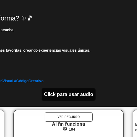
 forma? ✨🎵
 escucha,
ones favoritas, creando experiencias visuales únicas.
ónVisual
#CódigoCreativo
Click para usar audio
VER RECURSO
o
Al fin funciona
E
184
a