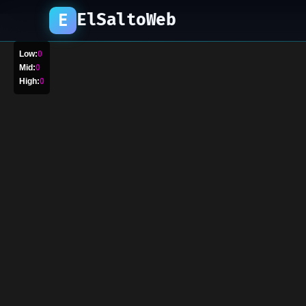
ElSaltoWeb
E
Low:
0
Mid:
0
High:
0