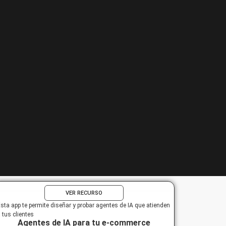
VER RECURSO
sta app te permite diseñar y probar agentes de IA que atienden
 tus clientes
Agentes de IA para tu e-commerce