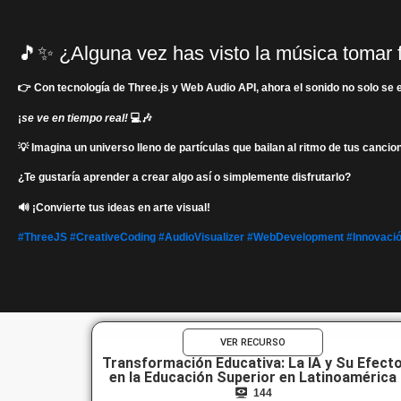
🎵✨ ¿Alguna vez has visto la música tomar
👉 Con tecnología de
Three.js
y
Web Audio API
, ahora el sonido no solo se
¡
se ve en tiempo real!
💻🎶
💡 Imagina un universo lleno de partículas que bailan al ritmo de tus canci
¿Te gustaría aprender a crear algo así o simplemente disfrutarlo?
🔊 ¡Convierte tus ideas en arte visual!
#ThreeJS
#CreativeCoding
#AudioVisualizer
#WebDevelopment
#Innovaci
VER RECURSO
Transformación Educativa: La IA y Su Efect
en la Educación Superior en Latinoamérica
144