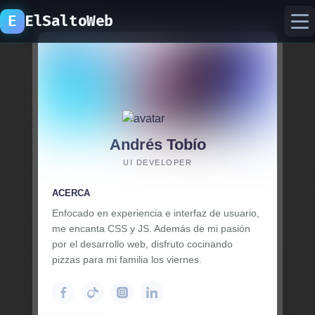
E
ElSaltoWeb
inicio
proyectos
Andrés Tobío
recursos
UI DEVELOPER
laboratorio ia
ACERCA
Enfocado en experiencia e interfaz de usuario,
me encanta CSS y JS. Además de mi pasión
por el desarrollo web, disfruto cocinando
pizzas para mi familia los viernes.