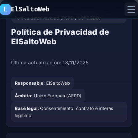
E
ElSaltoWeb
Política de privacidad (RGPD / LOPDGDD)
Política de Privacidad de
inicio
ElSaltoWeb
proyectos
Última actualización:
13/11/2025
recursos
laboratorio ia
Responsable:
ElSaltoWeb
Ámbito:
Unión Europea (AEPD)
Base legal:
Consentimiento, contrato e interés
legítimo