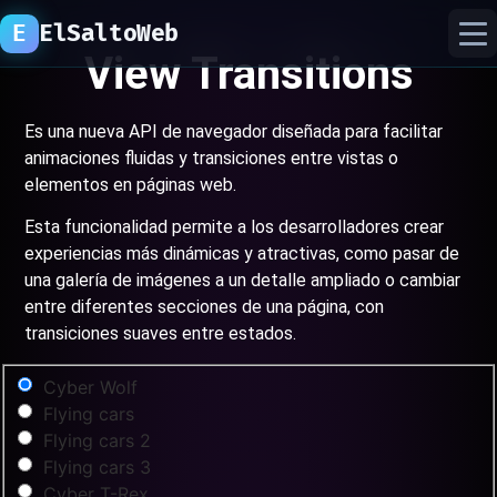
E
ElSaltoWeb
View Transitions
inicio
Es una nueva API de navegador diseñada para facilitar
animaciones fluidas y transiciones entre vistas o
proyectos
elementos en páginas web.
Esta funcionalidad permite a los desarrolladores crear
recursos
experiencias más dinámicas y atractivas, como pasar de
una galería de imágenes a un detalle ampliado o cambiar
laboratorio ia
entre diferentes secciones de una página, con
transiciones suaves entre estados.
Cyber Wolf
Flying cars
Flying cars 2
Flying cars 3
Cyber T-Rex