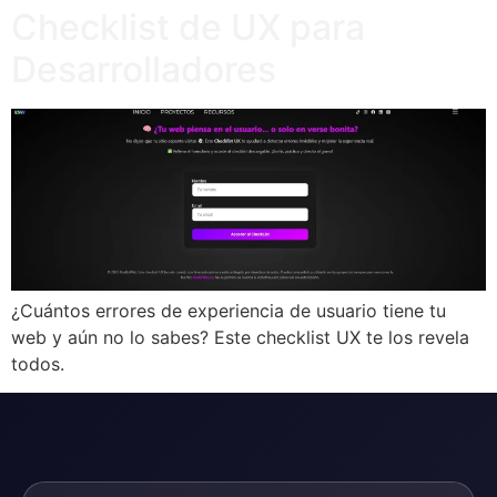
Checklist de UX para
Desarrolladores
¿Cuántos errores de experiencia de usuario tiene tu
web y aún no lo sabes? Este checklist UX te los revela
todos.