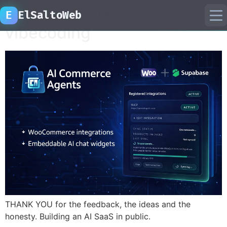
The quiet shame of
E
ElSaltoWeb
vibecoding
inicio
proyectos
recursos
laboratorio ia
THANK YOU for the feedback, the ideas and the
honesty. Building an AI SaaS in public.