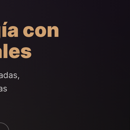
ía con
ales
adas,
as