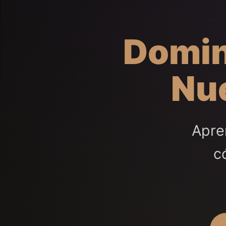
Domin
Nue
Apre
c