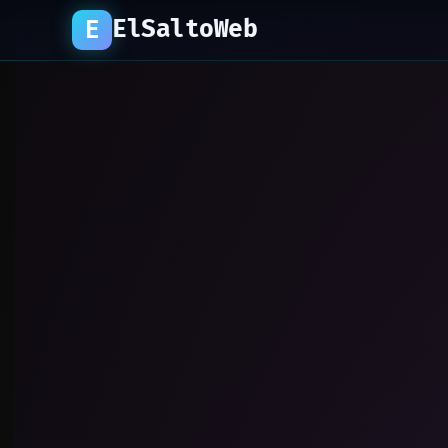
ElSaltoWeb
E