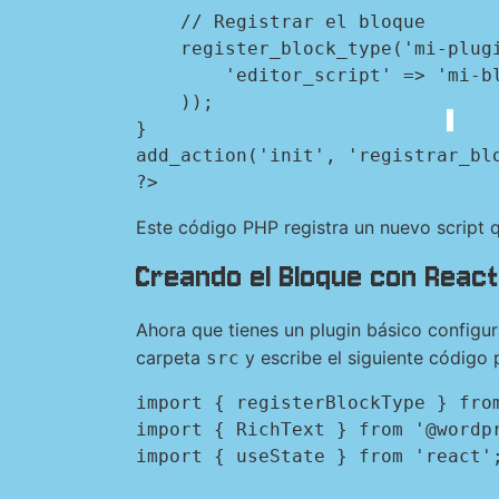
    // Registrar el bloque

    register_block_type('mi-plugin/mi-primer-bloque', array(

        'editor_script' => 'mi-bloque-editor-script'

    ));

}

add_action('init', 'registrar_blo
?>
Este código PHP registra un nuevo script q
Creando el Bloque con React
Ahora que tienes un plugin básico configur
carpeta
y escribe el siguiente código 
src
import { registerBlockType } from
import { RichText } from '@wordpr
import { useState } from 'react';