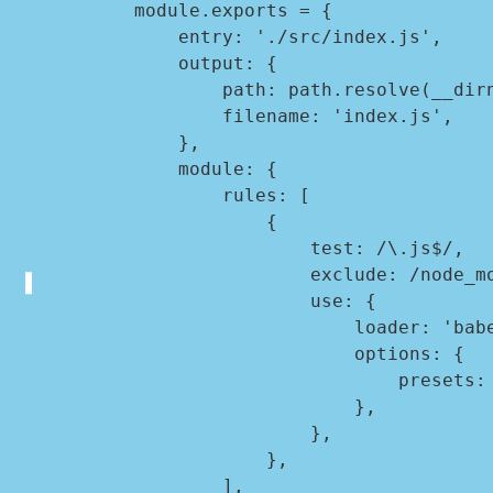
module.exports = {

    entry: './src/index.js',

    output: {

        path: path.resolve(__dirname, 'build'),

        filename: 'index.js',

    },

    module: {

        rules: [

            {

                test: /\.js$/,

                exclude: /node_modules/,

                use: {

                    loader: 'babel-loader',

                    options: {

                        presets: ['@babel/preset-env', '@babel/preset-react'],

                    },

                },

            },

        ],
