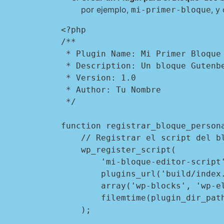
por ejemplo,
, y
mi-primer-bloque
<?php

/**

 * Plugin Name: Mi Primer Bloque

 * Description: Un bloque Gutenberg personalizado.

 * Version: 1.0

 * Author: Tu Nombre

 */

function registrar_bloque_persona
    // Registrar el script del bloque

    wp_register_script(

        'mi-bloque-editor-script',

        plugins_url('build/index.js', __FILE__),

        array('wp-blocks', 'wp-element', 'wp-editor'),

        filemtime(plugin_dir_path(__FILE__) . 'build/index.js')

    );
