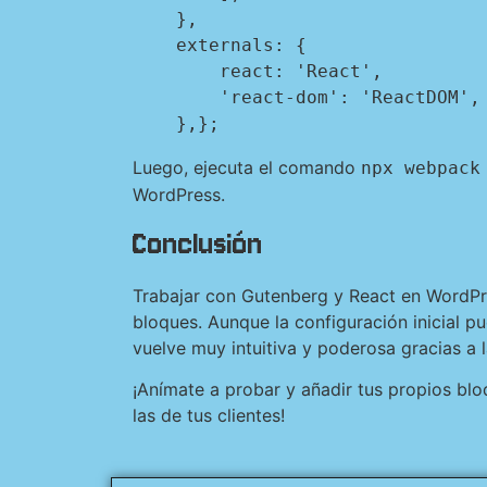
    },

    externals: {

        react: 'React',

        'react-dom': 'ReactDOM',

    },};
Luego, ejecuta el comando
npx webpack
WordPress.
Conclusión
Trabajar con Gutenberg y React en WordPre
bloques. Aunque la configuración inicial p
vuelve muy intuitiva y poderosa gracias a l
¡Anímate a probar y añadir tus propios blo
las de tus clientes!