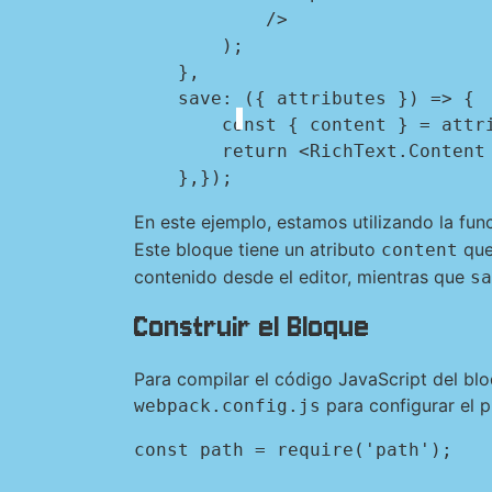
            />

        );

    },

    save: ({ attributes }) => {

        const { content } = attributes;

        return <RichText.Content tagName="p" value={content} />;

    },});
En este ejemplo, estamos utilizando la fun
Este bloque tiene un atributo
que
content
contenido desde el editor, mientras que
sa
Construir el Bloque
Para compilar el código JavaScript del bl
para configurar el 
webpack.config.js
const path = require('path');
