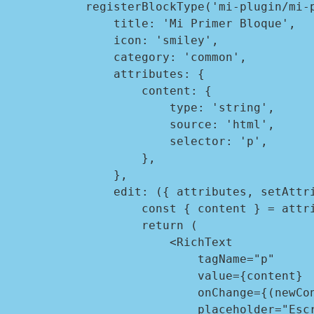
registerBlockType('mi-plugin/mi-p
    title: 'Mi Primer Bloque',

    icon: 'smiley',

    category: 'common',

    attributes: {

        content: {

            type: 'string',

            source: 'html',

            selector: 'p',

        },

    },

    edit: ({ attributes, setAttributes }) => {

        const { content } = attributes;

        return (

            <RichText

                tagName="p"

                value={content}

                onChange={(newContent) => setAttributes({ content: newContent })}

                placeholder="Escribe tu texto aquí..."
