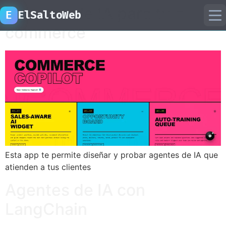
Agentes de IA para tu e-
E
ElSaltoWeb
commerce
inicio
proyectos
recursos
laboratorio ia
Esta app te permite diseñar y probar agentes de IA que
atienden a tus clientes
Agentes de IA con
LangChain