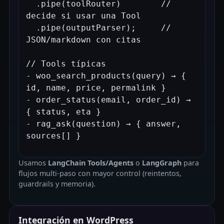
  .pipe(toolRouter)        // 
decide si usar una Tool

  .pipe(outputParser);     // 
JSON/markdown con citas

// Tools típicas

- woo_search_products(query) → { 
id, name, price, permalink }

- order_status(email, order_id) → 
{ status, eta }

- rag_ask(question) → { answer, 
Usamos
LangChain Tools/Agents
o
LangGraph
para
flujos multi-paso con mayor control (reintentos,
guardrails y memoria).
Integración en WordPress