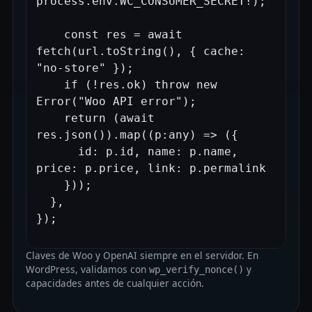
process.env.WC_CONSUMER_SECRET!);

    const res = await 
fetch(url.toString(), { cache: 
"no-store" });

    if (!res.ok) throw new 
Error("Woo API error");

    return (await 
res.json()).map((p:any) => ({

      id: p.id, name: p.name, 
price: p.price, link: p.permalink

    }));

  },

Claves de Woo y OpenAI siempre en el servidor. En
WordPress, validamos con
y
wp_verify_nonce()
capacidades antes de cualquier acción.