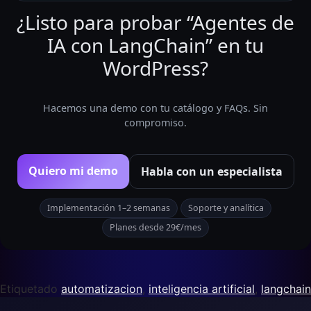
¿Listo para probar “Agentes de
IA con LangChain” en tu
WordPress?
Hacemos una demo con tu catálogo y FAQs. Sin
compromiso.
Quiero mi demo
Habla con un especialista
Implementación 1–2 semanas
Soporte y analítica
Planes desde 29€/mes
Etiquetado
automatizacion
,
inteligencia artificial
,
langchain