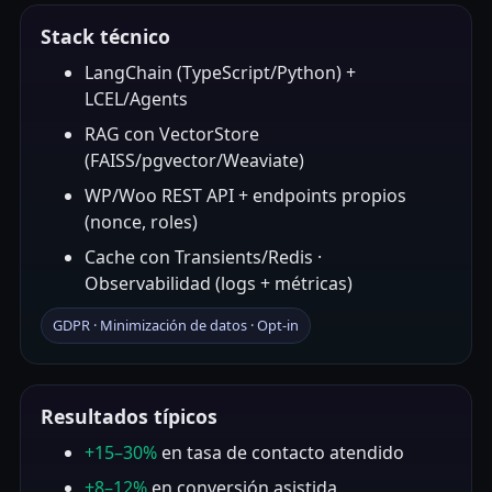
Stack técnico
LangChain (TypeScript/Python) +
LCEL/Agents
RAG con VectorStore
(FAISS/pgvector/Weaviate)
WP/Woo REST API + endpoints propios
(nonce, roles)
Cache con Transients/Redis ·
Observabilidad (logs + métricas)
GDPR · Minimización de datos · Opt-in
Resultados típicos
+15–30%
en tasa de contacto atendido
+8–12%
en conversión asistida