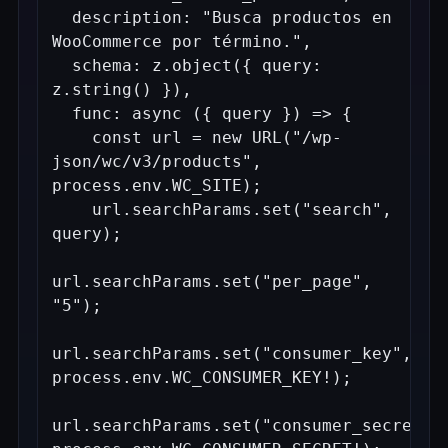
  description: "Busca productos en 
WooCommerce por término.",

  schema: z.object({ query: 
z.string() }),

  func: async ({ query }) => {

    const url = new URL("/wp-
json/wc/v3/products", 
process.env.WC_SITE);

    url.searchParams.set("search", 
query);

url.searchParams.set("per_page", 
"5");

url.searchParams.set("consumer_key", 
process.env.WC_CONSUMER_KEY!);

url.searchParams.set("consumer_secret", 