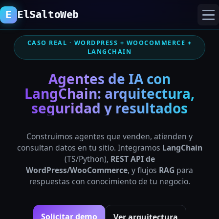
E
ElSaltoWeb
CASO REAL · WORDPRESS + WOOCOMMERCE +
inicio
LANGCHAIN
Agentes de IA con
proyectos
LangChain: arquitectura,
recursos
seguridad y resultados
laboratorio ia
Construimos agentes que venden, atienden y
consultan datos en tu sitio. Integramos
LangChain
(TS/Python),
REST API de
WordPress/WooCommerce
, y flujos
RAG
para
respuestas con conocimiento de tu negocio.
Solicitar demo
Ver arquitectura