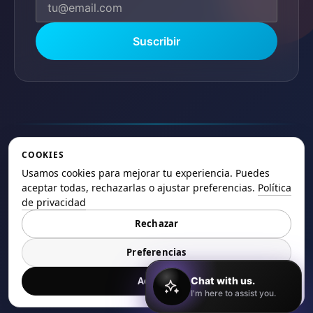
Suscribir
COOKIES
Usamos cookies para mejorar tu experiencia. Puedes
© 2025 ElSaltoweb.es Todos los derechos
aceptar todas, rechazarlas o ajustar preferencias.
Política
reservados.
de privacidad
Rechazar
Política de Privacidad
Términos de Uso
Cookies
Mapa del Sitio
Preferencias
Chat with us.
Aceptar
I'm here to assist you.