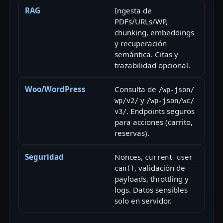
RAG
Ingesta de
PDFs/URLs/WP,
chunking, embeddings
y recuperación
semántica. Citas y
trazabilidad opcional.
Woo/WordPress
Consulta de
/wp-json/
y
wp/v2/
/wp-json/wc/
. Endpoints seguros
v3/
para acciones (carrito,
reservas).
Seguridad
Nonces,
current_user_
, validación de
can()
payloads, throttling y
logs. Datos sensibles
solo en servidor.